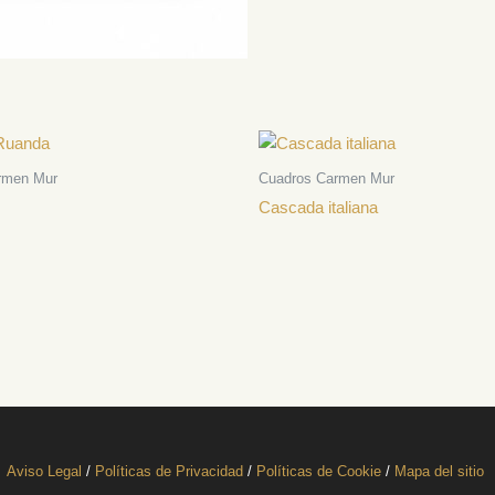
rmen Mur
Cuadros Carmen Mur
Cascada italiana
Aviso Legal
/
Políticas de Privacidad
/
Políticas de Cookie
/
Mapa del sitio