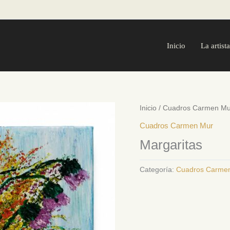
Inicio
La artista
Inicio
/
Cuadros Carmen Mu
Cuadros Carmen Mur
Margaritas
Categoría:
Cuadros Carme