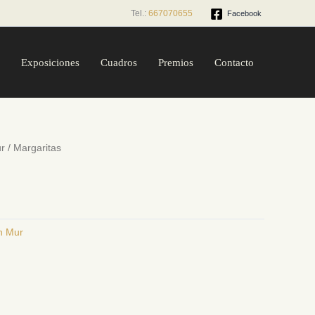
Tel.:
667070655
Facebook
Exposiciones
Cuadros
Premios
Contacto
r
/ Margaritas
n Mur