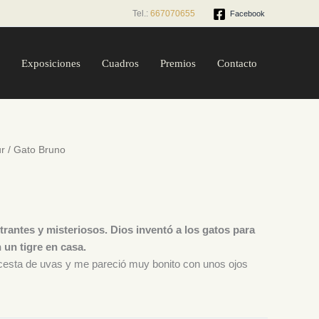
Tel.:
667070655
Facebook
Exposiciones
Cuadros
Premios
Contacto
r
/ Gato Bruno
rantes y misteriosos. Dios inventó a los gatos para
 un tigre en casa.
 cesta de uvas y me pareció muy bonito con unos ojos