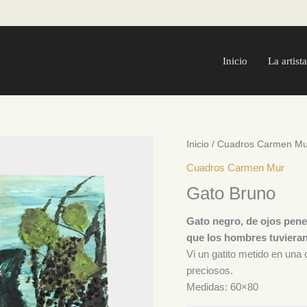
Inicio
La artista
Inicio
/
Cuadros Carmen Mu
Cuadros Carmen Mur
Gato Bruno
Gato negro, de ojos penet
que los hombres tuvieran
Vi un gatito metido en una
preciosos.
Medidas: 60×80