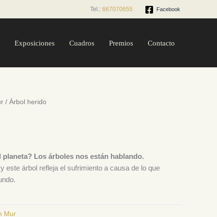
Tel.:
667070655
Facebook
Exposiciones
Cuadros
Premios
Contacto
r
/ Árbol herido
 planeta? Los árboles nos están hablando.
 este árbol refleja el sufrimiento a causa de lo que
undo.
n Mur